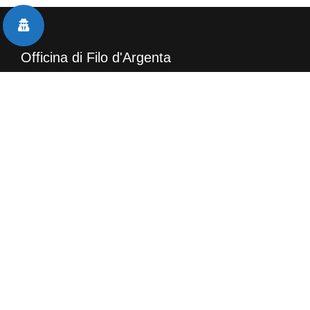
Officina di Filo d'Argenta
Officina Meccanica
General Car
di Foligatti Andrea
Via M. Margotti, 62/A
44011 – Filo d’Argenta – FE
Tel. 0532 80 27 38
Email:
info@officinageneralcar.it